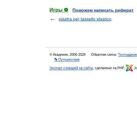
Игры ⚽
Поможем написать реферат
piastra per tassello elastico
© Академик, 2000-2026
Обратная связь:
Техподдерж
👣 Путешествия
Экспорт словарей на сайты
, сделанные на PHP,
Jo