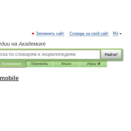
Запомнить сайт
Словарь на свой сайт
RU
едии на Академике
Найти!
Толкования
Переводы
Книги
Игры ⚽
omobile